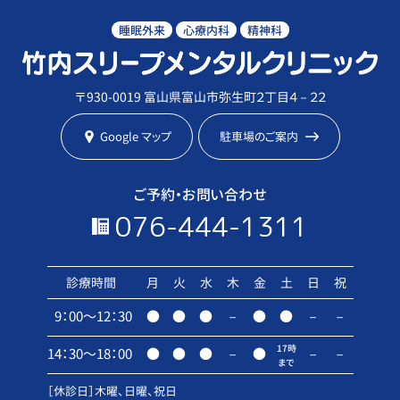
睡眠外来
心療内科
精神科
〒930-0019 富山県富山市弥生町２丁目４－２２
Google マップ
駐車場のご案内
ご予約・お問い合わせ
076-444-1311
診療時間
月
火
水
木
金
土
日
祝
9：00～12：30
●
●
●
－
●
●
－
－
17時
14：30～18：00
●
●
●
－
●
－
－
まで
［休診日］木曜、日曜、祝日