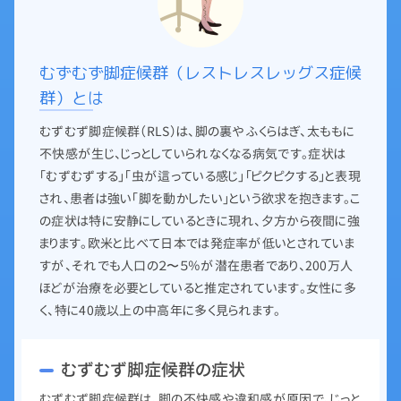
むずむず脚症候群（レストレスレッグス症候
群）とは
むずむず脚症候群（RLS）は、脚の裏やふくらはぎ、太ももに
不快感が生じ、じっとしていられなくなる病気です。症状は
「むずむずする」「虫が這っている感じ」「ピクピクする」と表現
され、患者は強い「脚を動かしたい」という欲求を抱きます。こ
の症状は特に安静にしているときに現れ、夕方から夜間に強
まります。欧米と比べて日本では発症率が低いとされていま
すが、それでも人口の２〜５％が潜在患者であり、200万人
ほどが治療を必要としていると推定されています。女性に多
く、特に40歳以上の中高年に多く見られます。
むずむず脚症候群の症状
むずむず脚症候群は、脚の不快感や違和感が原因で、じっと